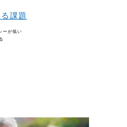
える課題
シーが低い
る